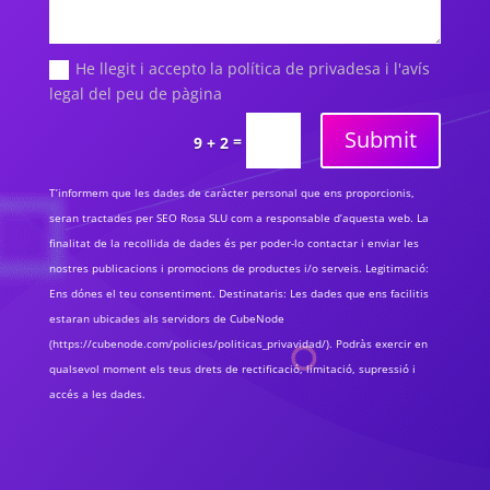
He llegit i accepto la política de privadesa i l'avís
legal del peu de pàgina
Submit
=
9 + 2
T’informem que les dades de caràcter personal que ens proporcionis,
seran tractades per SEO Rosa SLU com a responsable d’aquesta web. La
finalitat de la recollida de dades és per poder-lo contactar i enviar les
nostres publicacions i promocions de productes i/o serveis. Legitimació:
Ens dónes el teu consentiment. Destinataris: Les dades que ens facilitis
estaran ubicades als servidors de CubeNode
(https://cubenode.com/policies/politicas_privavidad/). Podràs exercir en
qualsevol moment els teus drets de rectificació, limitació, supressió i
accés a les dades.