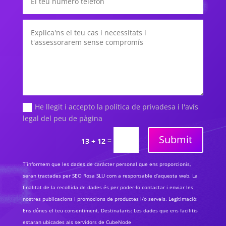
He llegit i accepto la política de privadesa i l'avís
legal del peu de pàgina
Submit
=
13 + 12
T’informem que les dades de caràcter personal que ens proporcionis,
seran tractades per SEO Rosa SLU com a responsable d’aquesta web. La
finalitat de la recollida de dades és per poder-lo contactar i enviar les
nostres publicacions i promocions de productes i/o serveis. Legitimació:
Ens dónes el teu consentiment. Destinataris: Les dades que ens facilitis
estaran ubicades als servidors de CubeNode