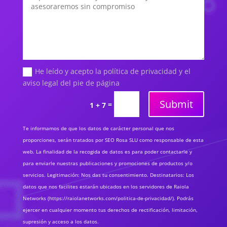
He leído y acepto la política de privacidad y el
aviso legal del pie de página
Submit
=
1 + 7
Te informamos de que los datos de carácter personal que nos
proporciones, serán tratados por SEO Rosa SLU como responsable de esta
web. La finalidad de la recogida de datos es para poder contactarle y
para enviarle nuestras publicaciones y promociones de productos y/o
servicios. Legitimación: Nos das tu consentimiento. Destinatarios: Los
datos que nos facilites estarán ubicados en los servidores de Raiola
Networks (https://raiolanetworks.com/politica-de-privacidad/). Podrás
ejercer en cualquier momento tus derechos de rectificación, limitación,
supresión y acceso a los datos.