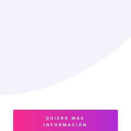

3) Luchamos por
AUMENTAR LA
FACTURACIÓN de tu negocio
No buscamos únicamente atraer más
visitas, sino ayudarte a que tu negocio
sea más rentable. Si tú creces, nosotros
también ganamos.
QUIERO MÁS
INFORMACIÓN