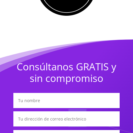
Consúltanos GRATIS y
sin compromiso