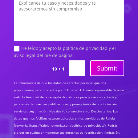
He leído y acepto la política de privacidad y el
aviso legal del pie de página
Submit
=
10 + 1
Te informamos de que los datos de carácter personal que nos
proporciones, serán tratados por SEO Rosa SLU como responsable de esta
web. La finalidad de la recogida de datos es para poder contactarle y
para enviarle nuestras publicaciones y promociones de productos y/o
servicios. Legitimación: Nos das tu consentimiento. Destinatarios: Los
datos que nos facilites estarán ubicados en los servidores de Raiola
Networks (https://raiolanetworks.com/politica-de-privacidad/). Podrás
ejercer en cualquier momento tus derechos de rectificación, limitación,