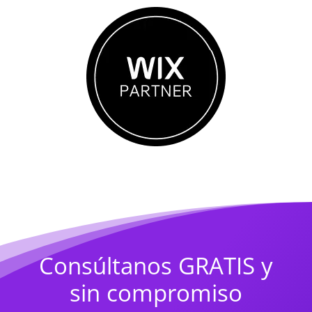
Consúltanos GRATIS y
sin compromiso