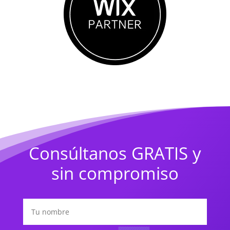
Consúltanos GRATIS y
sin compromiso