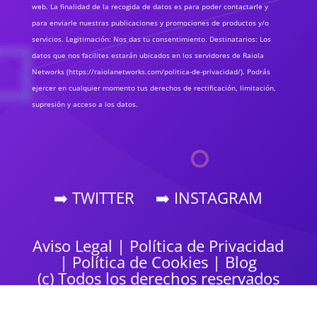
web. La finalidad de la recogida de datos es para poder contactarle y
para enviarle nuestras publicaciones y promociones de productos y/o
servicios. Legitimación: Nos das tu consentimiento. Destinatarios: Los
datos que nos facilites estarán ubicados en los servidores de Raiola
Networks (https://raiolanetworks.com/politica-de-privacidad/). Podrás
ejercer en cualquier momento tus derechos de rectificación, limitación,
supresión y acceso a los datos.
➡️ TWITTER
➡️ INSTAGRAM
Aviso Legal
|
Política de Privacidad
|
Política de Cookies
|
Blog
(c) Todos los derechos reservados
por Grupo
SEORosa
| Agencia de
Marketing Digital en Andorra