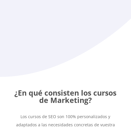
Impartir el curso
Nos desplazamos a las instalaciones de
vuestra empresa para dar el curso a
vuestros empleados en vuestro propio
entorno de trabajo
¿En qué consisten los cursos
de Marketing?
Los cursos de SEO son 100% personalizados y
adaptados a las necesidades concretas de vuestra