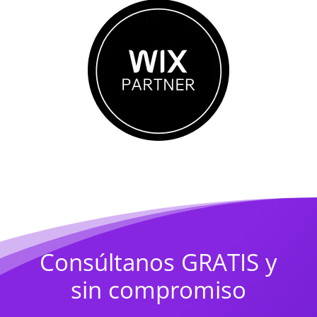
Consúltanos GRATIS y
sin compromiso