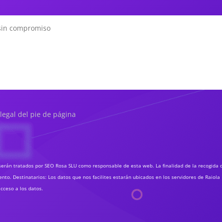
 legal del pie de página
erán tratados por SEO Rosa SLU como responsable de esta web. La finalidad de la recogida d
to. Destinatarios: Los datos que nos facilites estarán ubicados en los servidores de Raiola 
cceso a los datos.