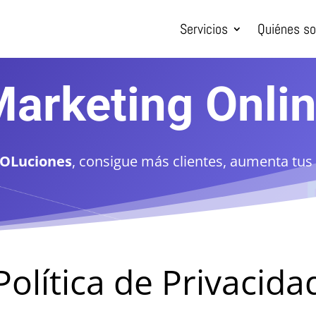
Servicios
Quiénes s
arketing Onli
OLuciones
, consigue más clientes, aumenta tus
Política de Privacida