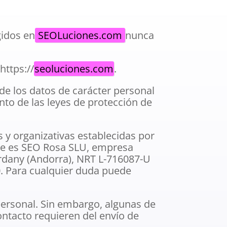
gidos en
SEOLuciones.com
nunca
https://
seoluciones.com
.
 de los datos de carácter personal
nto de las leyes de protección de
s y organizativas establecidas por
ble es SEO Rosa SLU, empresa
ordany (Andorra), NRT L-716087-U
10. Para cualquier duda puede
 personal. Sin embargo, algunas de
ontacto requieren del envío de