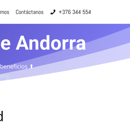
omos
Contáctanos
+376 344 554
ne Andorra
 beneficios ⬆
d