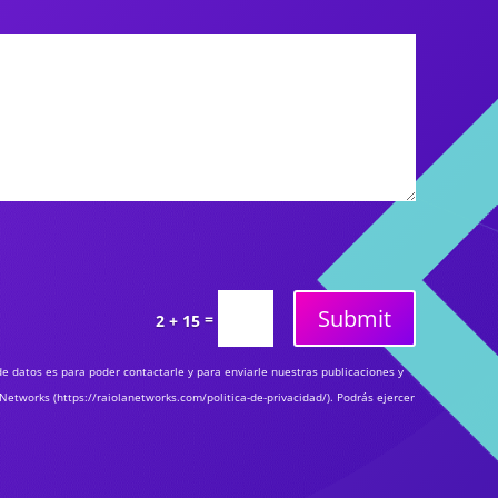
Submit
=
2 + 15
e datos es para poder contactarle y para enviarle nuestras publicaciones y
Networks (https://raiolanetworks.com/politica-de-privacidad/). Podrás ejercer