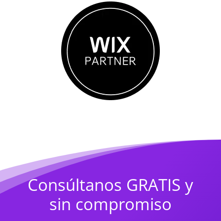
Consúltanos GRATIS y
sin compromiso