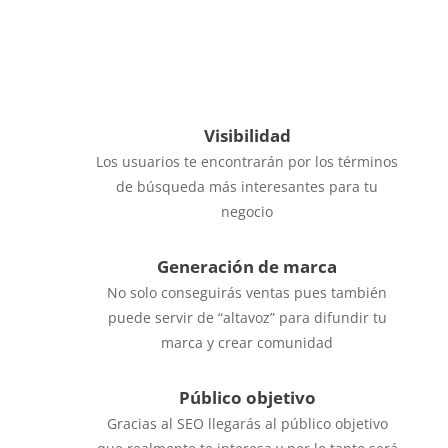
}
Promoción 24/7
Gracias a la visibilidad que obtendrá tu web
será como tener un comercial 24/7 pero en
internet
Visibilidad
Los usuarios te encontrarán por los términos
de búsqueda más interesantes para tu
negocio
Generación de marca
No solo conseguirás ventas pues también
puede servir de “altavoz” para difundir tu
marca y crear comunidad
Público objetivo
Gracias al SEO llegarás al público objetivo